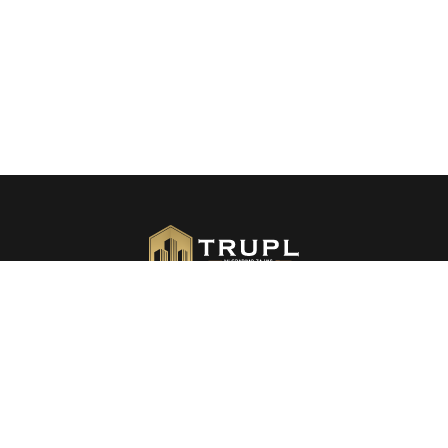
Kompleks predstavlja pravu mjeru visokog kvaliteta
stanovanja, obezbijeđen primjenom i korišćenjem
materijala vrhunskog kvaliteta, savremenog dizajna i
koncepta življenja.