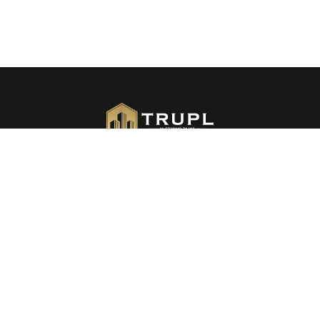
Kompleks predstavlja pravu mjeru visokog kvaliteta
stanovanja, obezbijeđen primjenom i korišćenjem
materijala vrhunskog kvaliteta, savremenog dizajna i
koncepta življenja.
+387 (65) 548-649
Nikole Tesle br. 22, 76100 Brčko, BiH