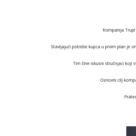
Kompanija Trupl 
Stavljajući potrebe kupca u prvim plan je o
Tim čine iskusni stručnjaci koj
Osnovni cilj kompa
Prateć