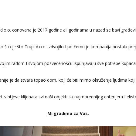
d.o.o. osnovana je 2017 godine ali godinama u nazad se bavi građev
no što je što Trupl d.o.o. izdvojilo I po čemu je kompanija postala 
i svojim radom I svojom posvećenošću ispunjavaju sve potrebe kupaca 
nije je da stvara topao dom, koji će biti mirno okruženje ljudima koji 
i zahtjeve klijenata svi naši objekti su najmorednijeg enterijera I ekste
Mi gradimo za Vas.